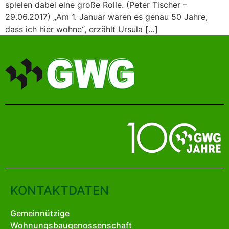
spielen dabei eine große Rolle. (Peter Tischer –
29.06.2017) „Am 1. Januar waren es genau 50 Jahre,
dass ich hier wohne“, erzählt Ursula […]
KONTAKTDATEN
Gemeinnützige
Wohnungsbaugenossenschaft