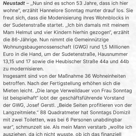
Neustadt
– ,,Nun sind es schon 53 Jahre, dass ich hier
wohne“, erzählt Hannelore Sonntag munter drauf los. Sie
freut sich, dass die Modenisierung ihres Wohnblocks in
der Sudetenstraße startet. ,,Ich bin damals mit meinem
Mam Helmut und vier Kindern hierhin gezogen“, erzählt
die 86-Jährige. Nun nimmt die Gemeinnützige
Wohnungsbaugenossenschaft (GWG) rund 1,5 Millionen
Euro in die Hand, um der Sudetenstraße, Hausnummer
13,15 und 17 sowie die Heubischer Straße 44a und 44b
zu modernisieren.
Insgesamt sind von der Maßnahme 36 Wohneinheiten
betroffen. Nach der Fertigstellung erhöhen sich die
Mieten leicht. „Die lange Verweildauer von Frau Sonntag
ist beispielhaft“ lobt der geschäftsführende Vorstand
der GWG, Josef Gerstl. „Beide Seiten profitieren von der
Langzeitmiete.“ 88 Quadratmeter hat Sonntags Domizil
mit zwei Toiletten, was bei 6 Personen unabdingbar
war“, schmunzelt sie. Als mein Mann verstarb „wollte ich
ausziehen, da ich nicht wusste, ob ich das finanziell