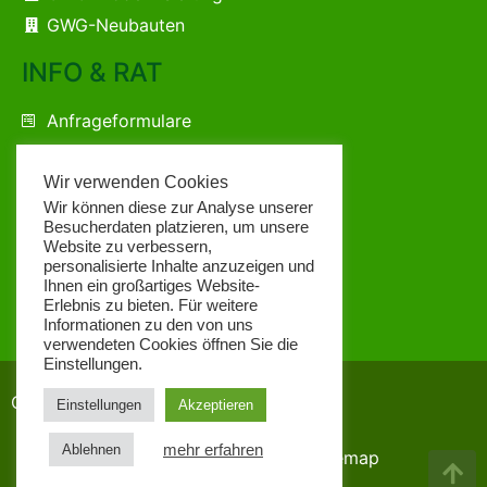
GWG-Neubauten
INFO & RAT
Anfrageformulare
Kontaktformular
Ihre Ansprechpartner
Wir verwenden Cookies
Wir können diese zur Analyse unserer
Anfahrtsbeschreibung
Besucherdaten platzieren, um unsere
Alle Notrufnummern
Website zu verbessern,
personalisierte Inhalte anzuzeigen und
Ihnen ein großartiges Website-
Unsere Geschäftspartner
Erlebnis zu bieten. Für weitere
Die GWG-Satzung als PDF
Informationen zu den von uns
verwendeten Cookies öffnen Sie die
Einstellungen.
Copyright GWG © 2026
Einstellungen
Akzeptieren
mehr erfahren
Ablehnen
Impressum
Datenschutz
Sitemap